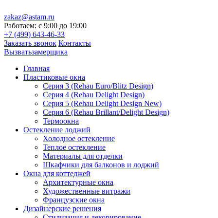
zakaz@astam.ru
Работаем: с
9:00
до
19:00
+7 (499) 643-46-33
Заказать звонок
Контакты
Вызвать
замерщика
Главная
Пластиковые окна
Серия 3 (Rehau Euro/Blitz Design)
Серия 4 (Rehau Delight Design)
Серия 5 (Rehau Delight Design New)
Серия 6 (Rehau Brillant/Delight Design)
Термоокна
Остекление лоджий
Холодное остекление
Теплое остекление
Материалы для отделки
Шкафчики для балконов и лоджий
Окна для коттеджей
Архитектурные окна
Художественные витражи
Французские окна
Дизайнерские решения
Стилизация и декорирование