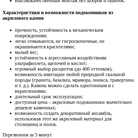
Высококачественный монтаж без зазоров и ошибок.
Характеристики и возможности подоконников из
акрилового камня
прочность, устойчивость к механическим
повреждениям;
легко отмываются, не гигроскопичные, не
окрашиваются красителями;
малый вес;
устойчивость к агрессивным воздействиям
ультрафиолета, щелочей и кислот;
огромный выбор расцветок (до 400 оттенков),
возможность имитации любой природной скальной
породы (гранита, базальта, мрамора, оникса, травертина
и т. д.). Камень можно сделать однотонным и с
вкраплениями;
длительный срок эксплуатации;
доступная цена – акриловые подоконники значительно
дешевле каменных;
возможность создать декоративный ансамбль,
использовав этот же акриловый материал для
столешниц и полок.
Перезвоним
за 5 минут