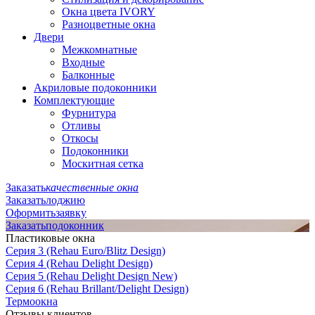
Окна цвета IVORY
Разноцветные окна
Двери
Межкомнатные
Входные
Балконные
Акриловые подоконники
Комплектующие
Фурнитура
Отливы
Откосы
Подоконники
Москитная сетка
Заказать
качественные окна
Заказать
лоджию
Оформить
заявку
Заказать
подоконник
Пластиковые окна
Серия 3 (Rehau Euro/Blitz Design)
Серия 4 (Rehau Delight Design)
Серия 5 (Rehau Delight Design New)
Серия 6 (Rehau Brillant/Delight Design)
Термоокна
Отзывы клиентов